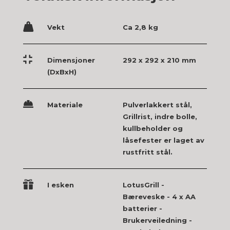

Vekt
Ca 2,8 kg

Dimensjoner
292 x 292 x 210 mm
(DxBxH)

Materiale
Pulverlakkert stål,
Grillrist, indre bolle,
kullbeholder og
låsefester er laget av
rustfritt stål.

I esken
LotusGrill -
Bæreveske - 4 x AA
batterier -
Brukerveiledning -