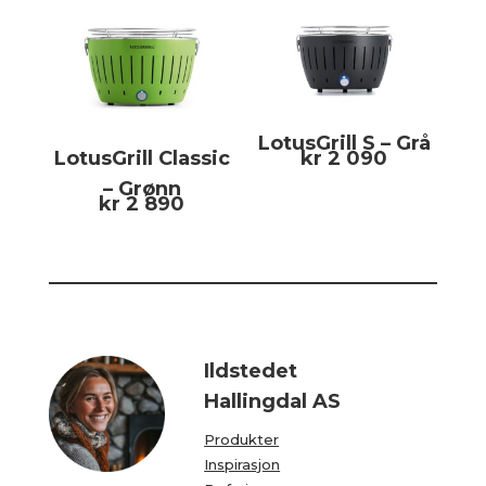
LotusGrill S – Grå
LotusGrill Classic
kr
2 090
– Grønn
kr
2 890
Ildstedet
Hallingdal AS
Produkter
Inspirasjon