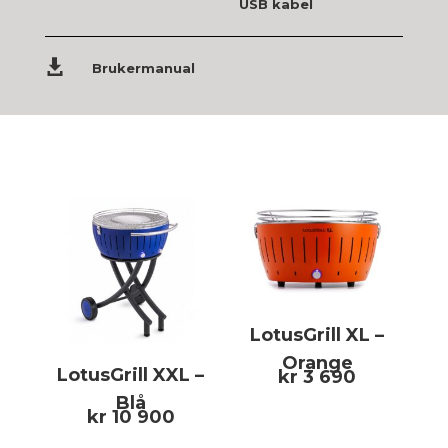
USB kabel

Brukermanual
LotusGrill XL –
Orange
LotusGrill XXL –
kr
3 690
Blå
kr
10 900