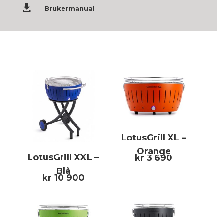

Brukermanual
LotusGrill XL –
Orange
LotusGrill XXL –
kr
3 690
Blå
kr
10 900