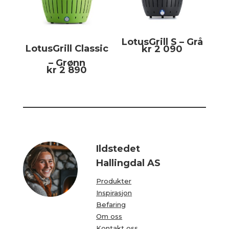
LotusGrill S – Grå
LotusGrill Classic
kr
2 090
– Grønn
kr
2 890
Ildstedet
Hallingdal AS
Produkter
Inspirasjon
Befaring
Om oss
Kontakt oss