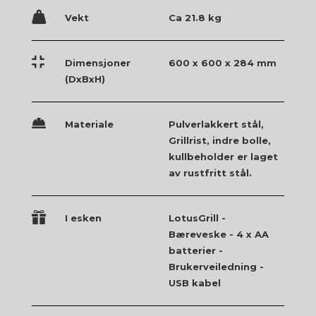

Vekt
Ca 21.8 kg

Dimensjoner
600 x 600 x 284 mm
(DxBxH)

Materiale
Pulverlakkert stål,
Grillrist, indre bolle,
kullbeholder er laget
av rustfritt stål.

I esken
LotusGrill -
Bæreveske - 4 x AA
batterier -
Brukerveiledning -
USB kabel